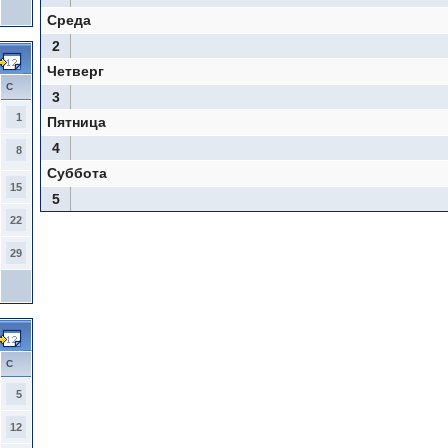
Среда
2
Четверг
С
3
1
Пятница
4
8
Суббота
15
5
22
29
С
5
12