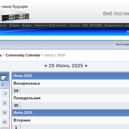
Веб Хости
вная
Форум
Файлы
Новости
Веб-хостинг
Статьи
FAQ
ВПС/ВДС
Выделенные се
Х
Календ
ь
>
Community Calendar
> Август 2026
«
29 Июнь 2025
»
Июнь 2025
Воскресенье
С
29
4
Понедельник
11
30
Июль 2025
18
Вторник
25
1