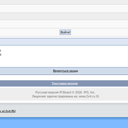
я
я
Вернуться назад
Текстовая версия
Русская версия IP.Board © 2026 IPS, Inc.
Лицензия зарегистрирована на: www.2x4.ru IS
s at 2x4.RU