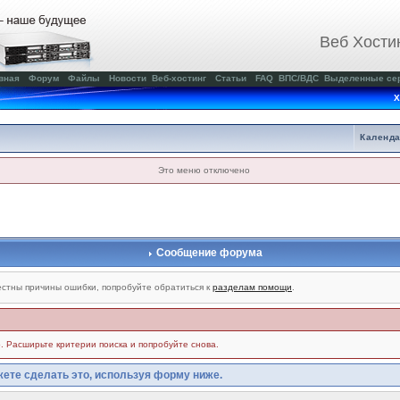
Веб Хости
вная
Форум
Файлы
Новости
Веб-хостинг
Статьи
FAQ
ВПС/ВДС
Выделенные се
Х
Календ
Это меню отключено
Сообщение форума
стны причины ошибки, попробуйте обратиться к
разделам помощи
.
. Расширьте критерии поиска и попробуйте снова.
ете сделать это, используя форму ниже.