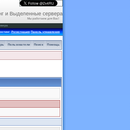
нг и Выделенные сервера
Мы работаем для Вас!
рвера
остинг:
Регистрация
Панель управления
арь
Пользователи
Поиск
Помощь