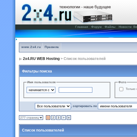
Главная
Форум
Файлы
Новости
Ве
www.2x4.ru
Правила
2x4.RU WEB Hosting
> Список пользователей
Фильтры поиска
Имя пользователя
Фото
Только 
, сортировать по
277 страниц
1
2
3
>
»
Список пользователей