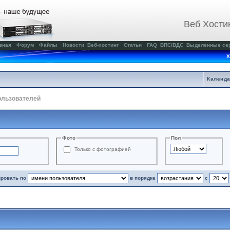
Веб Хости
вная
Форум
Файлы
Новости
Веб-хостинг
Статьи
FAQ
ВПС/ВДС
Выделенные се
Х
Календ
ользователей
Фото
Пол
Только с фотографией
ировать по
в порядке
с