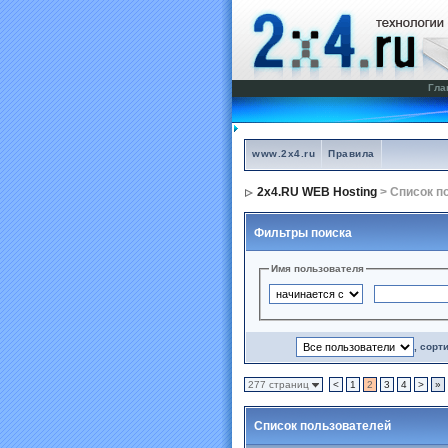
Гла
www.2x4.ru
Правила
2x4.RU WEB Hosting
> Список п
Фильтры поиска
Имя пользователя
, сорт
277 страниц
<
1
2
3
4
>
»
Список пользователей