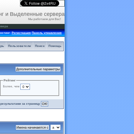
нг и Выделенные сервера
Мы работаем для Вас!
рвера
остинг:
Регистрация
Панель управления
арь
Пользователи
Поиск
Помощь
Рейтинг
Более, чем
результатами за страницу