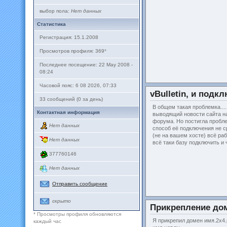
выбор пола:
Нет данных
Статистика
Регистрация: 15.1.2008
Просмотров профиля: 369
*
Последнее посещение: 22 May 2008 -
08:24
Часовой пояс: 6 08 2026, 07:33
vBulletin, и подк
33 сообщений (0 за день)
В общем такая проблемка...
Контактная информация
выводящий новости сайта на
форума. Но постигла пробле
Нет данных
способ её подключения не ср
(не на вашем хосте) всё ра
Нет данных
всё таки базу подключить и 
377760146
Нет данных
Отправить сообщение
скрыто
Прикрепление до
* Просмотры профиля обновляются
Я прикрепил домен имя.2х4.
каждый час