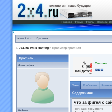
Главная
Форум
Файлы
Новости
Ве
www.2x4.ru
Правила
2x4.RU WEB Hosting
> Просмотр профиля
Профиль
Участник
Фотография
Темы
Сообщения
Коммен
Содержимое
что за фигня с са
вот, сами посмотрите
Рейтинг