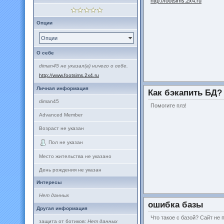
http://footsims.2x4.ru
Опции
Опции
О себе
diman45 не указал(а) ничего о себе.
http://www.footsims.2x4.ru
Личная информация
Как бэкапить БД?
diman45
Помогите плз!
Advanced Member
Возраст не указан
Пол не указан
Место жительства не указано
День рождения не указан
Интересы
Нет данных
ошибка базы
Другая информация
Что такое с базой? Сайт не 
защита от ботиков:
Нет данных