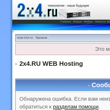
Главная
Форум
Файлы
Новости
Ве
www.2x4.ru
Правила
Это м
2x4.RU WEB Hosting
Сооб
Обнаружена ошибка. Если вам неи
обратиться к
разделам помощи
.