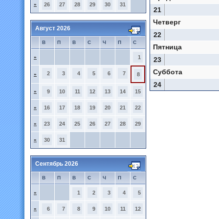
»
26
27
28
29
30
31
21
Четверг
Август 2026
22
В
П
В
С
Ч
П
С
Пятница
»
1
23
Суббота
2
3
4
5
6
7
»
8
24
»
9
10
11
12
13
14
15
»
16
17
18
19
20
21
22
»
23
24
25
26
27
28
29
»
30
31
Сентябрь 2026
В
П
В
С
Ч
П
С
»
1
2
3
4
5
»
6
7
8
9
10
11
12