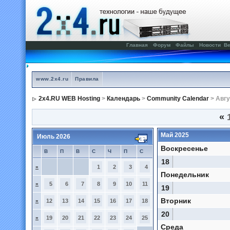
Главная
Форум
Файлы
Новости
Ве
www.2x4.ru
Правила
2x4.RU WEB Hosting
>
Календарь
>
Community Calendar
> Авгу
«
1
Май 2025
Июль 2026
Воскресенье
В
П
В
С
Ч
П
С
18
»
1
2
3
4
Понедельник
»
5
6
7
8
9
10
11
19
Вторник
»
12
13
14
15
16
17
18
20
»
19
20
21
22
23
24
25
Среда