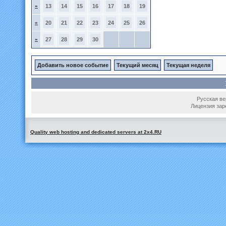
»
13
14
15
16
17
18
19
»
20
21
22
23
24
25
26
»
27
28
29
30
Добавить новое событие
Текущий месяц
Текущая неделя
Русская вер
Лицензия зар
Quality web hosting and dedicated servers at 2x4.RU