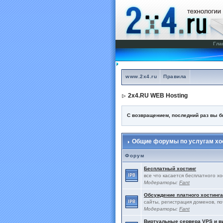
Гла
www.2x4.ru
Правила
2x4.RU WEB Hosting
С возвращением, последний раз вы 
Общие форумы по услугам хос
Форум
Бесплатный хостинг
все что касается бесплатного х
Модераторы:
Fant
Обсуждение платного хостинга
сайты, регистрация доменов, по
Модераторы:
Fant
Виртуальные сервера VPS и 