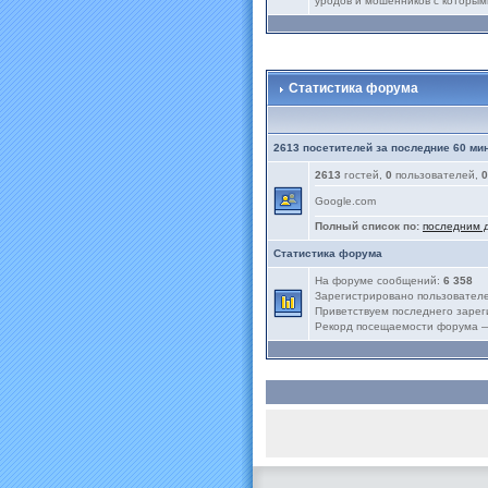
уродов и мошенников с которым
Статистика форума
2613 посетителей за последние 60 ми
2613
гостей,
0
пользователей,
0
Google.com
Полный список по:
последним 
Статистика форума
На форуме сообщений:
6 358
Зарегистрировано пользовател
Приветствуем последнего заре
Рекорд посещаемости форума