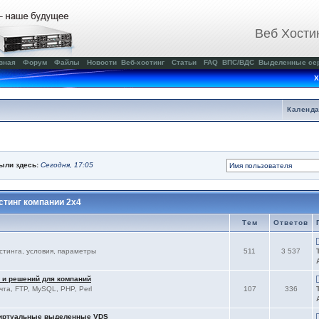
Веб Хости
вная
Форум
Файлы
Новости
Веб-хостинг
Статьи
FAQ
ВПС/ВДС
Выделенные се
Х
Календ
были здесь:
Сегодня, 17:05
тинг компании 2x4
Тем
Ответов
остинга, условия, параметры
511
3 537
 и решений для компаний
чта, FTP, MySQL, PHP, Perl
107
336
виртуальные выделенные VDS