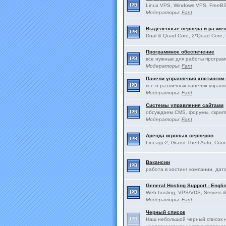
Linux VPS, Windows VPS, FreeBS
Модераторы:
Fant
Выделенные сервера и разме
Dual & Quad Core, 2*Quad Core, 
Программное обеспечение
все нужные для работы програ
Модераторы:
Fant
Панели управления хостингом
все о различных панелях управ
Модераторы:
Fant
Системы управления сайтами
обсуждаем CMS, форумы, скрип
Модераторы:
Fant
Аренда игровых серверов
Lineage2, Grand Theft Auto, Count
Вакансии
работа в хостинг компании, дат
General Hosting Support - Engli
Web hosting, VPS/VDS, Servers & 
Модераторы:
Fant
Черный список
Наш небольшой черный список н