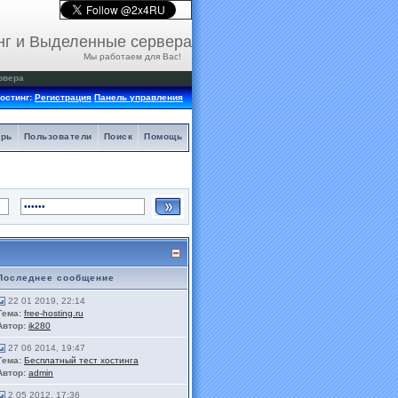
нг и Выделенные сервера
Мы работаем для Вас!
рвера
остинг:
Регистрация
Панель управления
арь
Пользователи
Поиск
Помощь
Последнее сообщение
22 01 2019, 22:14
Тема:
free-hosting.ru
Автор:
ik280
27 06 2014, 19:47
Тема:
Бесплатный тест хостинга
Автор:
admin
2 05 2012, 17:36