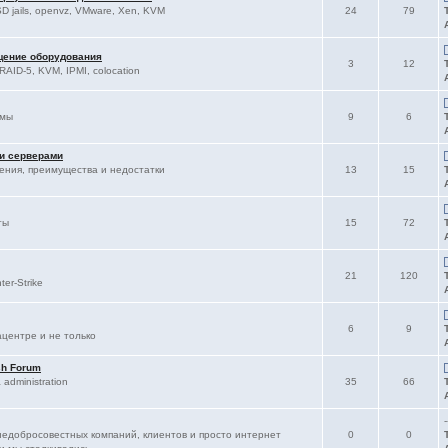
D jails, openvz, VMware, Xen, KVM
24
79
щение оборудования
3
12
RAID-5, KVM, IPMI, colocation
ммы
9
6
 и серверами
ления, преимущества и недостатки
13
15
ты
15
72
21
120
er-Strike
6
9
ацентре и не только
sh Forum
administration
35
66
-
едобросовестных компаний, клиентов и просто интернет
0
0