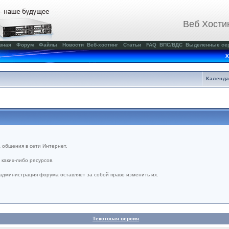
Веб Хости
вная
Форум
Файлы
Новости
Веб-хостинг
Статьи
FAQ
ВПС/ВДС
Выделенные се
Х
Календ
 общения в сети Интернет.
каких-либо ресурсов.
администрация форума оставляет за собой право изменить их.
Текстовая версия