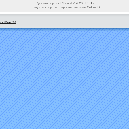
Русская версия IP.Board © 2026 IPS, Inc.
Лицензия зарегистрирована на: www.2x4.ru IS
s at 2x4.RU