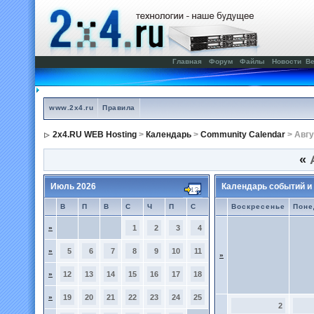
Главная
Форум
Файлы
Новости
Ве
www.2x4.ru
Правила
2x4.RU WEB Hosting
>
Календарь
>
Community Calendar
> Авгу
«
А
Июль 2026
Календарь событий и
В
П
В
С
Ч
П
С
Воскресенье
Поне
»
1
2
3
4
»
5
6
7
8
9
10
11
»
»
12
13
14
15
16
17
18
»
19
20
21
22
23
24
25
2