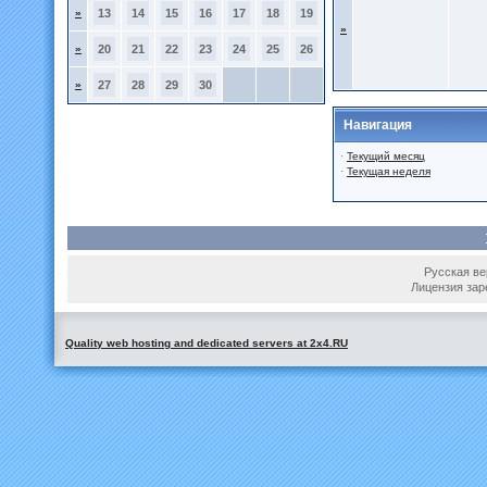
»
13
14
15
16
17
18
19
»
»
20
21
22
23
24
25
26
»
27
28
29
30
Навигация
·
Текущий месяц
·
Текущая неделя
Русская вер
Лицензия зар
Quality web hosting and dedicated servers at 2x4.RU