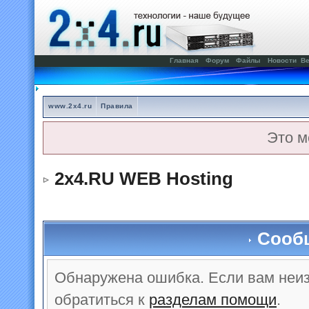
Главная
Форум
Файлы
Новости
Ве
www.2x4.ru
Правила
Это м
2x4.RU WEB Hosting
Сооб
Обнаружена ошибка. Если вам неи
обратиться к
разделам помощи
.