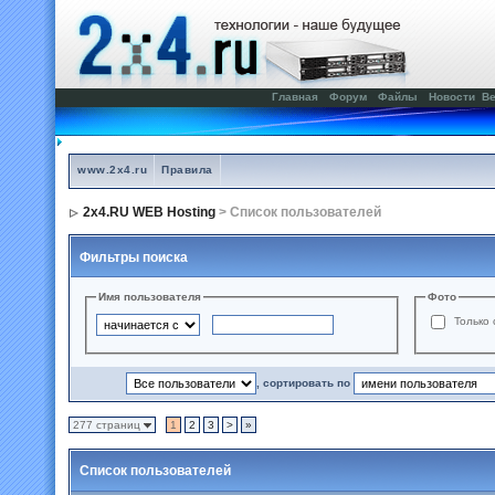
Главная
Форум
Файлы
Новости
Ве
www.2x4.ru
Правила
2x4.RU WEB Hosting
> Список пользователей
Фильтры поиска
Имя пользователя
Фото
Только 
, сортировать по
277 страниц
1
2
3
>
»
Список пользователей