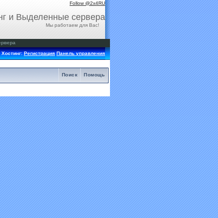
Follow @2x4RU
нг и Выделенные сервера
Мы работаем для Вас!
ервера
Хостинг:
Регистрация
Панель управления
Поиск
Помощь