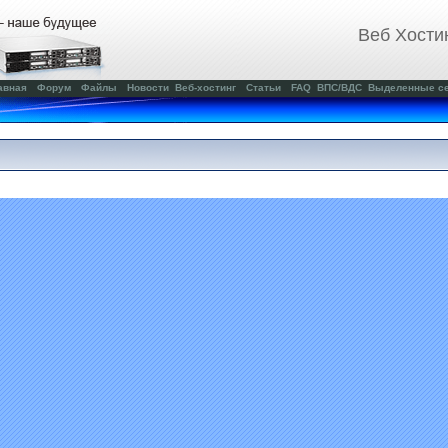
Веб Хости
авная
Форум
Файлы
Новости
Веб-хостинг
Статьи
FAQ
ВПС/ВДС
Выделенные с