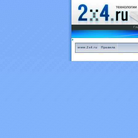
Гл
www.2x4.ru
Правила