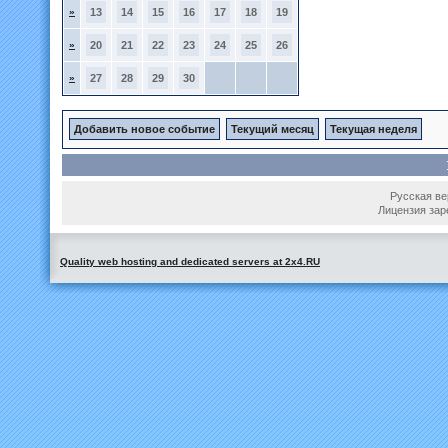
»
13
14
15
16
17
18
19
»
20
21
22
23
24
25
26
»
27
28
29
30
Добавить новое событие
Текущий месяц
Текущая неделя
Русская вер
Лицензия зар
Quality web hosting and dedicated servers at 2x4.RU