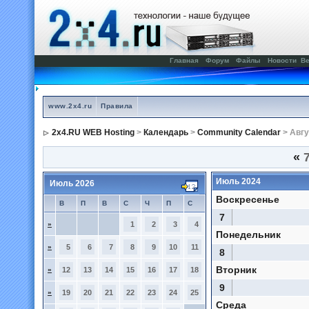
Главная
Форум
Файлы
Новости
Ве
www.2x4.ru
Правила
2x4.RU WEB Hosting
>
Календарь
>
Community Calendar
> Авгу
«
7
Июль 2024
Июль 2026
Воскресенье
В
П
В
С
Ч
П
С
7
»
1
2
3
4
Понедельник
»
5
6
7
8
9
10
11
8
Вторник
»
12
13
14
15
16
17
18
9
»
19
20
21
22
23
24
25
Среда