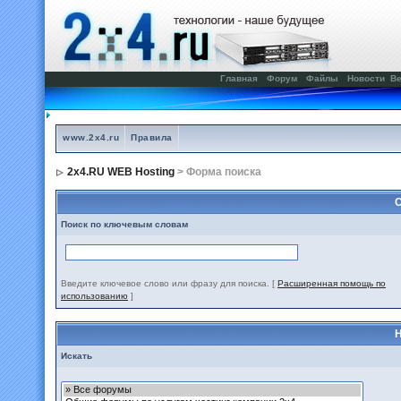
Главная
Форум
Файлы
Новости
Ве
www.2x4.ru
Правила
2x4.RU WEB Hosting
> Форма поиска
С
Поиск по ключевым словам
Введите ключевое слово или фразу для поиска.
[
Расширенная помощь по
использованию
]
Н
Искать