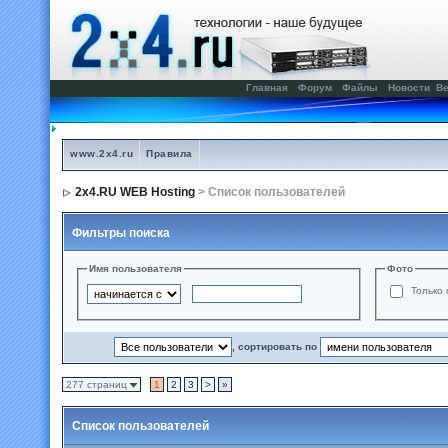
Главная
Форум
Файлы
Новости
Ве
www.2x4.ru
Правила
2x4.RU WEB Hosting
> Список пользователей
Фильтры поиска
Имя пользователя
Фото
Только 
, сортировать по
277 страниц
1
2
3
>
»
Список пользователей