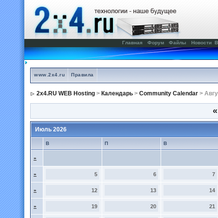
Главная
Форум
Файлы
Новости
В
www.2x4.ru
Правила
2x4.RU WEB Hosting
>
Календарь
>
Community Calendar
> Авгу
«
Июль 2026
В
П
В
»
»
5
6
7
»
12
13
14
»
19
20
21