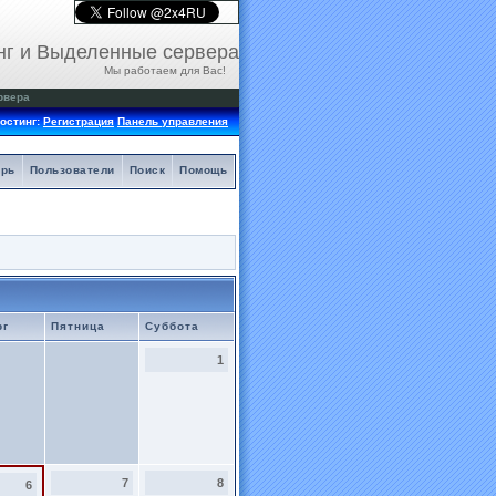
нг и Выделенные сервера
Мы работаем для Вас!
рвера
остинг:
Регистрация
Панель управления
арь
Пользователи
Поиск
Помощь
рг
Пятница
Суббота
1
7
8
6