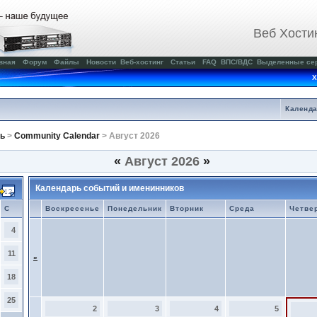
Веб Хости
вная
Форум
Файлы
Новости
Веб-хостинг
Статьи
FAQ
ВПС/ВДС
Выделенные се
Х
Календ
ь
>
Community Calendar
> Август 2026
«
Август 2026
»
Календарь событий и именинников
С
Воскресенье
Понедельник
Вторник
Среда
Четве
4
11
»
18
25
2
3
4
5