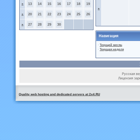
»
13
14
15
16
17
18
19
»
»
20
21
22
23
24
25
26
»
27
28
29
30
Навигация
·
Текущий месяц
·
Текущая неделя
Русская вер
Лицензия зар
Quality web hosting and dedicated servers at 2x4.RU