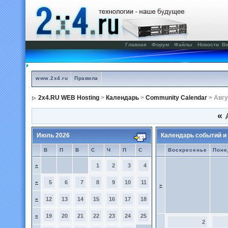
Главная
Форум
Файлы
Новости
Ве
www.2x4.ru
Правила
2x4.RU WEB Hosting
>
Календарь
>
Community Calendar
> Авгу
«
А
Июль 2026
Календарь событий и
В
П
В
С
Ч
П
С
Воскресенье
Поне
»
1
2
3
4
»
5
6
7
8
9
10
11
»
»
12
13
14
15
16
17
18
»
19
20
21
22
23
24
25
2