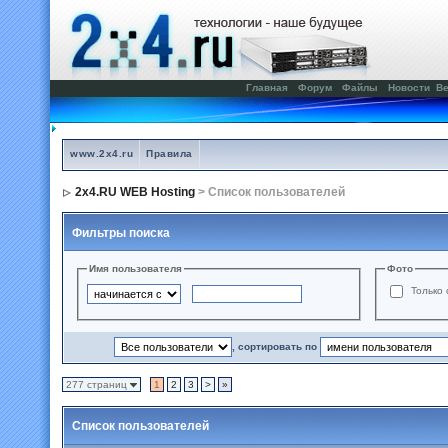
Главная
Форум
Файлы
Новости
Ве
www.2x4.ru
Правила
2x4.RU WEB Hosting
> Список пользователей
Фильтры поиска
Имя пользователя
Фото
Только 
, сортировать по
277 страниц
1
2
3
>
»
Список пользователей