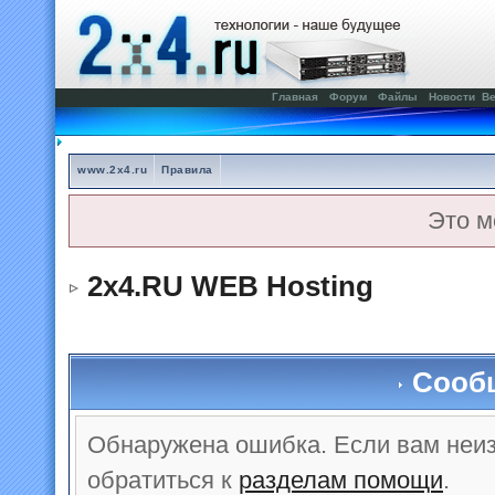
Главная
Форум
Файлы
Новости
Ве
www.2x4.ru
Правила
Это м
2x4.RU WEB Hosting
Сооб
Обнаружена ошибка. Если вам неи
обратиться к
разделам помощи
.