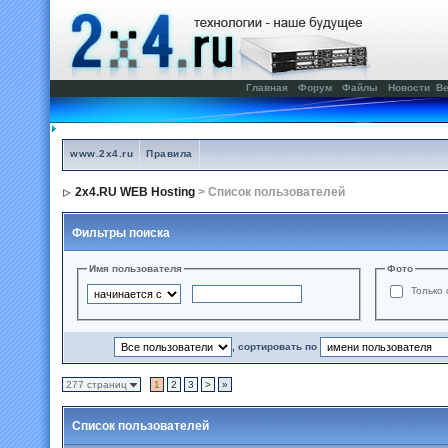
Главная
Форум
Файлы
Новости
Ве
www.2x4.ru
Правила
2x4.RU WEB Hosting
> Список пользователей
Фильтры поиска
Имя пользователя
Фото
Только 
, сортировать по
277 страниц
1
2
3
>
»
Список пользователей