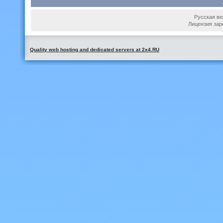
Русская вер
Лицензия зар
Quality web hosting and dedicated servers at 2x4.RU