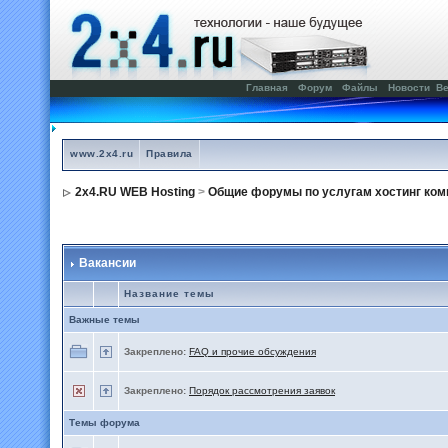
Главная
Форум
Файлы
Новости
Ве
www.2x4.ru
Правила
2x4.RU WEB Hosting
>
Общие форумы по услугам хостинг ком
Вакансии
Название темы
Важные темы
Закреплено:
FAQ и прочие обсуждения
Закреплено:
Порядок рассмотрения заявок
Темы форума