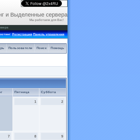
нг и Выделенные сервера
Мы работаем для Вас!
рвера
остинг:
Регистрация
Панель управления
арь
Пользователи
Поиск
Помощь
рг
Пятница
Суббота
1
2
7
8
9