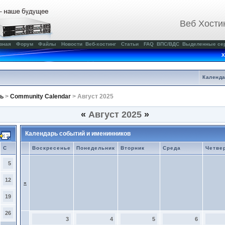
Веб Хости
вная
Форум
Файлы
Новости
Веб-хостинг
Статьи
FAQ
ВПС/ВДС
Выделенные се
Х
Календ
ь
>
Community Calendar
> Август 2025
«
Август 2025
»
Календарь событий и именинников
С
Воскресенье
Понедельник
Вторник
Среда
Четве
5
12
»
19
26
3
4
5
6