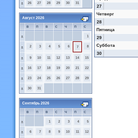
»
26
27
28
29
30
31
27
Четверг
Август 2026
28
В
П
В
С
Ч
П
С
Пятница
»
1
29
Суббота
2
3
4
5
6
8
»
7
30
»
9
10
11
12
13
14
15
»
16
17
18
19
20
21
22
»
23
24
25
26
27
28
29
»
30
31
Сентябрь 2026
В
П
В
С
Ч
П
С
»
1
2
3
4
5
»
6
7
8
9
10
11
12