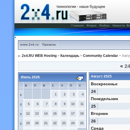
Главная
Форум
Файлы
Новости
Ве
www.2x4.ru
Правила
2x4.RU WEB Hosting
>
Календарь
>
Community Calendar
> Авгу
«
24
Август 2025
Июль 2026
Воскресенье
В
П
В
С
Ч
П
С
24
»
1
2
3
4
Понедельник
»
5
6
7
8
9
10
11
25
Вторник
»
12
13
14
15
16
17
18
26
»
19
20
21
22
23
24
25
Среда