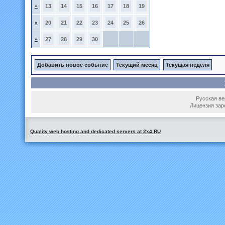
»
13
14
15
16
17
18
19
»
20
21
22
23
24
25
26
»
27
28
29
30
Добавить новое событие
Текущий месяц
Текущая неделя
Русская вер
Лицензия зар
Quality web hosting and dedicated servers at 2x4.RU