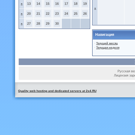
»
13
14
15
16
17
18
19
»
»
20
21
22
23
24
25
26
»
27
28
29
30
Навигация
·
Текущий месяц
·
Текущая неделя
Русская вер
Лицензия зар
Quality web hosting and dedicated servers at 2x4.RU