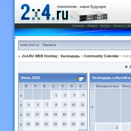
Главная
Форум
Файлы
Новости
Ве
www.2x4.ru
Правила
2x4.RU WEB Hosting
>
Календарь
>
Community Calendar
> Авгу
«
А
Июль 2026
Календарь событий и
В
П
В
С
Ч
П
С
Воскресенье
Поне
»
1
2
3
4
»
5
6
7
8
9
10
11
»
»
12
13
14
15
16
17
18
»
19
20
21
22
23
24
25
2