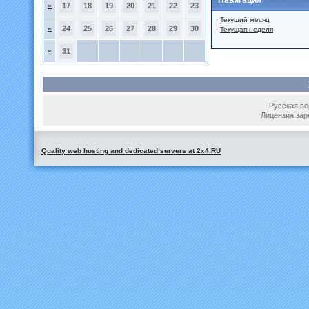
Навигация
»
17
18
19
20
21
22
23
·
Текущий месяц
»
24
25
26
27
28
29
30
·
Текущая неделя
»
31
Русская вер
Лицензия зар
Quality web hosting and dedicated servers at 2x4.RU