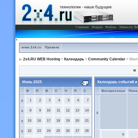
Главная
Форум
Файлы
Новости
Ве
www.2x4.ru
Правила
2x4.RU WEB Hosting
>
Календарь
>
Community Calendar
> Июл
«
Июнь 2025
Календарь событий и
В
П
В
С
Ч
П
С
Воскресенье
Поне
»
1
2
3
4
5
6
7
»
8
9
10
11
12
13
14
»
»
15
16
17
18
19
20
21
»
22
23
24
25
26
27
28
6