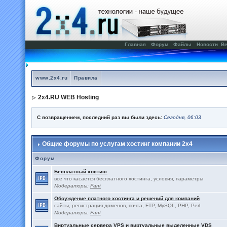
Главная
Форум
Файлы
Новости
Ве
www.2x4.ru
Правила
2x4.RU WEB Hosting
С возвращением, последний раз вы были здесь:
Сегодня, 06:03
Общие форумы по услугам хостинг компании 2x4
Форум
Бесплатный хостинг
все что касается бесплатного хостинга, условия, параметры
Модераторы:
Fant
Обсуждение платного хостинга и решений для компаний
сайты, регистрация доменов, почта, FTP, MySQL, PHP, Perl
Модераторы:
Fant
Виртуальные сервера VPS и виртуальные выделенные VDS