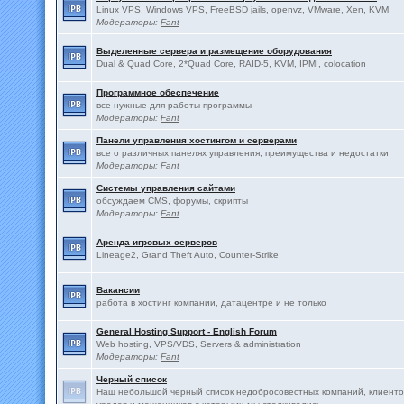
Linux VPS, Windows VPS, FreeBSD jails, openvz, VMware, Xen, KVM
Модераторы:
Fant
Выделенные сервера и размещение оборудования
Dual & Quad Core, 2*Quad Core, RAID-5, KVM, IPMI, colocation
Программное обеспечение
все нужные для работы программы
Модераторы:
Fant
Панели управления хостингом и серверами
все о различных панелях управления, преимущества и недостатки
Модераторы:
Fant
Системы управления сайтами
обсуждаем CMS, форумы, скрипты
Модераторы:
Fant
Аренда игровых серверов
Lineage2, Grand Theft Auto, Counter-Strike
Вакансии
работа в хостинг компании, датацентре и не только
General Hosting Support - English Forum
Web hosting, VPS/VDS, Servers & administration
Модераторы:
Fant
Черный список
Наш небольшой черный список недобросовестных компаний, клиенто