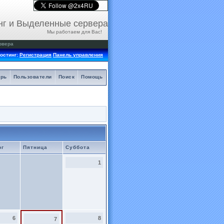
нг и Выделенные сервера
Мы работаем для Вас!
рвера
остинг:
Регистрация
Панель управления
арь
Пользователи
Поиск
Помощь
рг
Пятница
Суббота
1
6
8
7