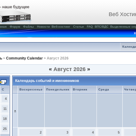
Веб Хости
вная
Форум
Файлы
Новости
Веб-хостинг
Статьи
FAQ
ВПС/ВДС
Выделенные се
Х
Календ
ь
>
Community Calendar
> Август 2026
«
Август 2026
»
Календарь событий и именинников
С
Воскресенье
Понедельник
Вторник
Среда
Четве
4
11
»
18
25
2
3
4
5