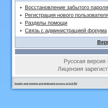
Восстановление забытого парол
Регистрация нового пользовател
Разделы помощи
Связь с администрацией форума
Вер
Русская версия 
Лицензия зарегист
Quality web hosting and dedicated servers at 2x4.RU