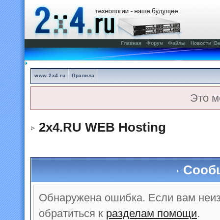
Главная
Форум
Файлы
Новости
Ве
www.2x4.ru
Правила
Это м
2x4.RU WEB Hosting
Сооб
Обнаружена ошибка. Если вам неи
обратиться к
разделам помощи
.