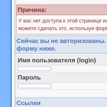
Причина:
У вас нет доступа к этой странице 
можете сделать это, используя фор
Сейчас вы не авторизованы.
форму ниже.
Имя пользователя (login)
Пароль
Ссылки