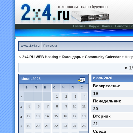
Главная
Форум
Файлы
Новости
Ве
www.2x4.ru
Правила
2x4.RU WEB Hosting
>
Календарь
>
Community Calendar
> Авгу
«
1
Июль 2026
Июль 2026
Воскресенье
В
П
В
С
Ч
П
С
19
»
1
2
3
4
Понедельник
»
5
6
7
8
9
10
11
20
Вторник
»
12
13
14
15
16
17
18
21
»
19
20
21
22
23
24
25
Среда