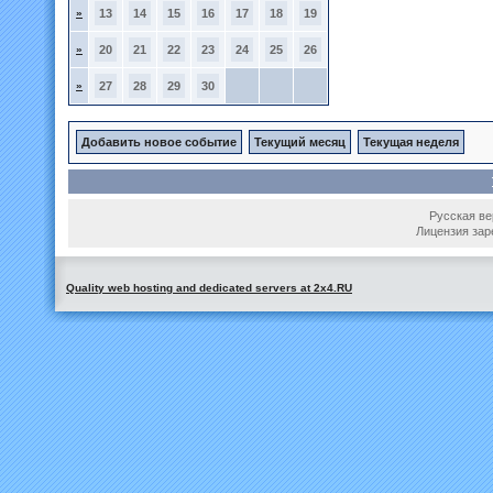
»
13
14
15
16
17
18
19
»
20
21
22
23
24
25
26
»
27
28
29
30
Добавить новое событие
Текущий месяц
Текущая неделя
Русская вер
Лицензия зар
Quality web hosting and dedicated servers at 2x4.RU