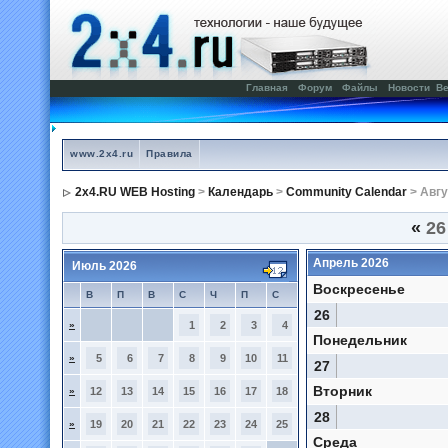
Главная
Форум
Файлы
Новости
Ве
www.2x4.ru
Правила
2x4.RU WEB Hosting
>
Календарь
>
Community Calendar
> Авгу
«
26
Апрель 2026
Июль 2026
Воскресенье
В
П
В
С
Ч
П
С
26
»
1
2
3
4
Понедельник
»
5
6
7
8
9
10
11
27
Вторник
»
12
13
14
15
16
17
18
28
»
19
20
21
22
23
24
25
Среда