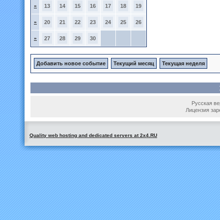
»
13
14
15
16
17
18
19
»
20
21
22
23
24
25
26
»
27
28
29
30
Добавить новое событие
Текущий месяц
Текущая неделя
Русская вер
Лицензия зар
Quality web hosting and dedicated servers at 2x4.RU