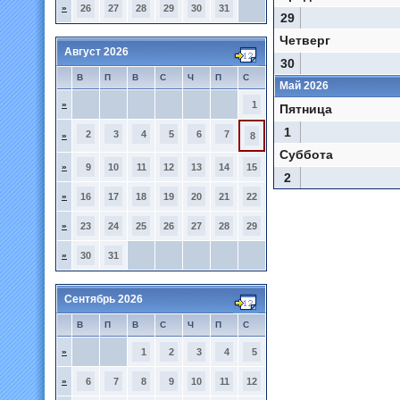
»
26
27
28
29
30
31
29
Четверг
Август 2026
30
В
П
В
С
Ч
П
С
Май 2026
»
1
Пятница
1
2
3
4
5
6
7
»
8
Суббота
»
9
10
11
12
13
14
15
2
»
16
17
18
19
20
21
22
»
23
24
25
26
27
28
29
»
30
31
Сентябрь 2026
В
П
В
С
Ч
П
С
»
1
2
3
4
5
»
6
7
8
9
10
11
12