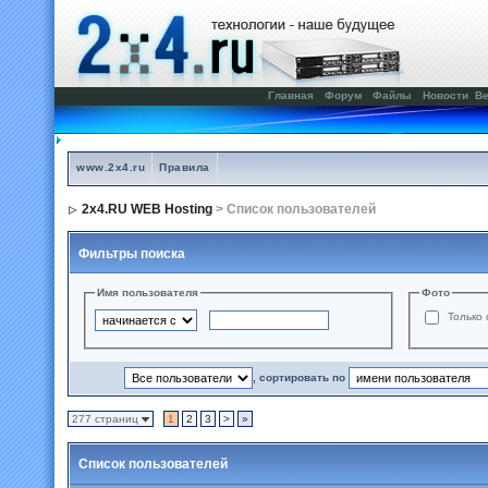
Главная
Форум
Файлы
Новости
Ве
www.2x4.ru
Правила
2x4.RU WEB Hosting
> Список пользователей
Фильтры поиска
Имя пользователя
Фото
Только 
, сортировать по
277 страниц
1
2
3
>
»
Список пользователей