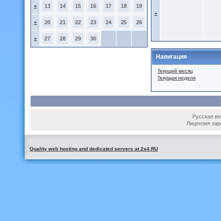
»
13
14
15
16
17
18
19
»
»
20
21
22
23
24
25
26
»
27
28
29
30
Навигация
·
Текущий месяц
·
Текущая неделя
Русская вер
Лицензия зар
Quality web hosting and dedicated servers at 2x4.RU