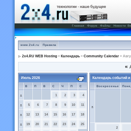
Главная
Форум
Файлы
Новости
Ве
www.2x4.ru
Правила
2x4.RU WEB Hosting
>
Календарь
>
Community Calendar
> Авгу
«
А
Июль 2026
Календарь событий и
В
П
В
С
Ч
П
С
Воскресенье
Поне
»
1
2
3
4
»
5
6
7
8
9
10
11
»
»
12
13
14
15
16
17
18
»
19
20
21
22
23
24
25
2