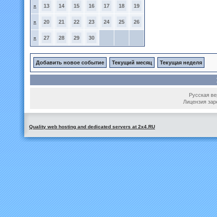
»
13
14
15
16
17
18
19
»
20
21
22
23
24
25
26
»
27
28
29
30
Добавить новое событие
Текущий месяц
Текущая неделя
Русская вер
Лицензия зар
Quality web hosting and dedicated servers at 2x4.RU