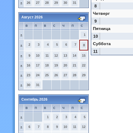
»
26
27
28
29
30
31
8
Четверг
Август 2026
9
В
П
В
С
Ч
П
С
Пятница
»
1
10
Суббота
2
3
4
5
6
7
»
8
11
»
9
10
11
12
13
14
15
»
16
17
18
19
20
21
22
»
23
24
25
26
27
28
29
»
30
31
Сентябрь 2026
В
П
В
С
Ч
П
С
»
1
2
3
4
5
»
6
7
8
9
10
11
12