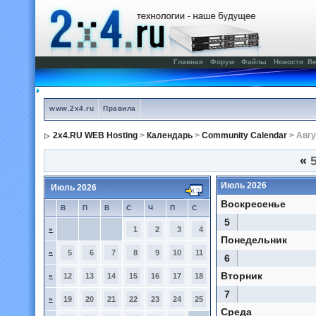
Главная
Форум
Файлы
Новости
Ве
www.2x4.ru
Правила
2x4.RU WEB Hosting
>
Календарь
>
Community Calendar
> Авгу
«
5
Июль 2026
Июль 2026
Воскресенье
В
П
В
С
Ч
П
С
5
»
1
2
3
4
Понедельник
»
5
6
7
8
9
10
11
6
Вторник
»
12
13
14
15
16
17
18
7
»
19
20
21
22
23
24
25
Среда