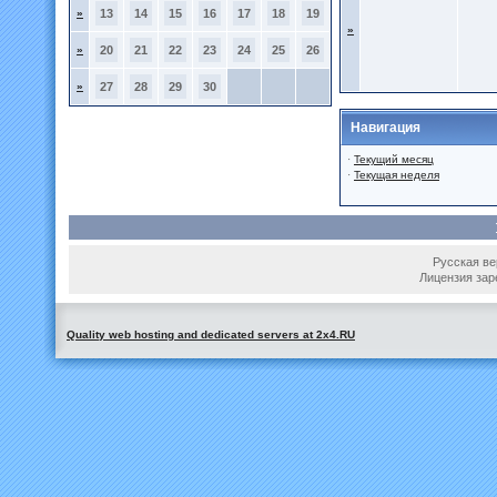
»
13
14
15
16
17
18
19
»
»
20
21
22
23
24
25
26
»
27
28
29
30
Навигация
·
Текущий месяц
·
Текущая неделя
Русская вер
Лицензия зар
Quality web hosting and dedicated servers at 2x4.RU