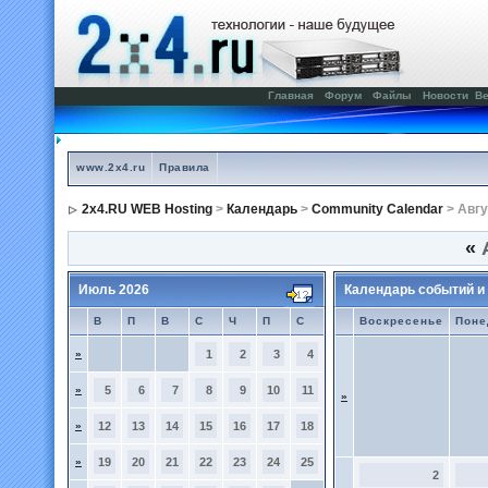
Главная
Форум
Файлы
Новости
Ве
www.2x4.ru
Правила
2x4.RU WEB Hosting
>
Календарь
>
Community Calendar
> Авгу
«
А
Июль 2026
Календарь событий и
В
П
В
С
Ч
П
С
Воскресенье
Поне
»
1
2
3
4
»
5
6
7
8
9
10
11
»
»
12
13
14
15
16
17
18
»
19
20
21
22
23
24
25
2