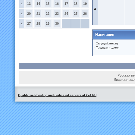
»
13
14
15
16
17
18
19
»
»
20
21
22
23
24
25
26
»
27
28
29
30
Навигация
·
Текущий месяц
·
Текущая неделя
Русская вер
Лицензия зар
Quality web hosting and dedicated servers at 2x4.RU