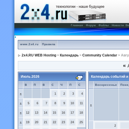
Главная
Форум
Файлы
Новости
Ве
www.2x4.ru
Правила
2x4.RU WEB Hosting
>
Календарь
>
Community Calendar
> Авгу
«
А
Июль 2026
Календарь событий и
В
П
В
С
Ч
П
С
Воскресенье
Поне
»
1
2
3
4
»
5
6
7
8
9
10
11
»
»
12
13
14
15
16
17
18
»
19
20
21
22
23
24
25
2