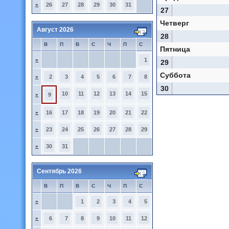
»
26
27
28
29
30
31
27
Четверг
Август 2026
28
В
П
В
С
Ч
П
С
Пятница
»
1
29
Суббота
»
2
3
4
5
6
7
8
30
10
11
12
13
14
15
»
9
»
16
17
18
19
20
21
22
»
23
24
25
26
27
28
29
»
30
31
Сентябрь 2026
В
П
В
С
Ч
П
С
»
1
2
3
4
5
»
6
7
8
9
10
11
12