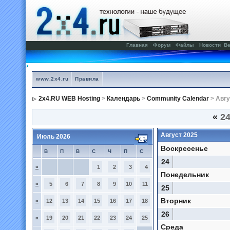
Главная
Форум
Файлы
Новости
Ве
www.2x4.ru
Правила
2x4.RU WEB Hosting
>
Календарь
>
Community Calendar
> Авгу
«
24
Август 2025
Июль 2026
Воскресенье
В
П
В
С
Ч
П
С
24
»
1
2
3
4
Понедельник
»
5
6
7
8
9
10
11
25
Вторник
»
12
13
14
15
16
17
18
26
»
19
20
21
22
23
24
25
Среда