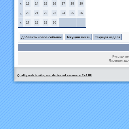
»
13
14
15
16
17
18
19
»
20
21
22
23
24
25
26
»
27
28
29
30
Добавить новое событие
Текущий месяц
Текущая неделя
Русская вер
Лицензия зар
Quality web hosting and dedicated servers at 2x4.RU