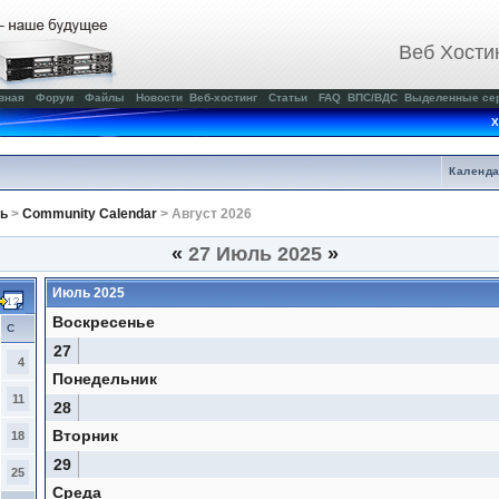
Веб Хости
вная
Форум
Файлы
Новости
Веб-хостинг
Статьи
FAQ
ВПС/ВДС
Выделенные се
Х
Календ
ь
>
Community Calendar
> Август 2026
«
27 Июль 2025
»
Июль 2025
Воскресенье
С
27
4
Понедельник
11
28
Вторник
18
29
25
Среда