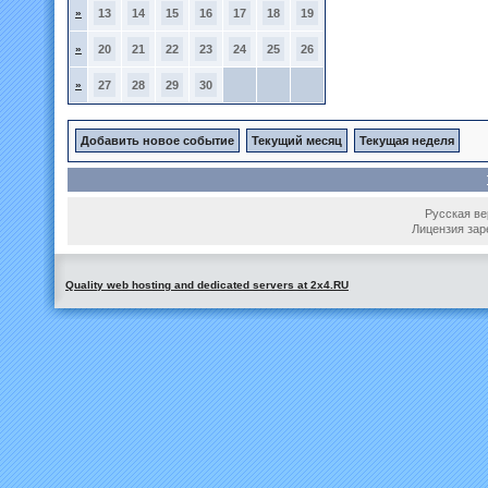
»
13
14
15
16
17
18
19
»
20
21
22
23
24
25
26
»
27
28
29
30
Добавить новое событие
Текущий месяц
Текущая неделя
Русская вер
Лицензия зар
Quality web hosting and dedicated servers at 2x4.RU