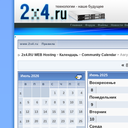
Главная
Форум
Файлы
Новости
Ве
www.2x4.ru
Правила
2x4.RU WEB Hosting
>
Календарь
>
Community Calendar
> Авгу
«
8
Июнь 2025
Июль 2026
Воскресенье
В
П
В
С
Ч
П
С
8
»
1
2
3
4
Понедельник
»
5
6
7
8
9
10
11
9
Вторник
»
12
13
14
15
16
17
18
10
»
19
20
21
22
23
24
25
Среда