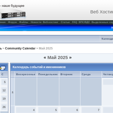
Веб Хости
вная
Форум
Файлы
Новости
Веб-хостинг
Статьи
FAQ
ВПС/ВДС
Выделенные се
Х
Календ
ь
>
Community Calendar
> Май 2025
«
Май 2025
»
Календарь событий и именинников
С
Воскресенье
Понедельник
Вторник
Среда
Четве
5
12
»
19
26
4
5
6
7