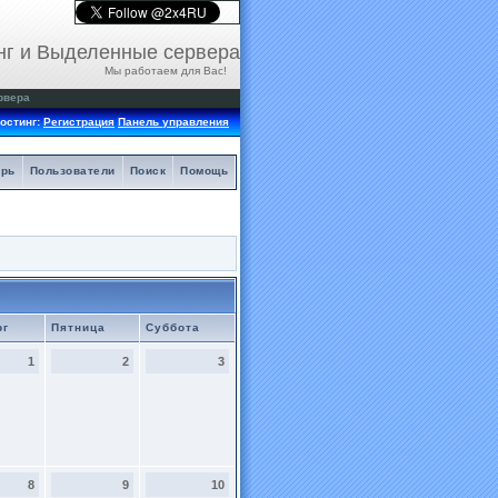
нг и Выделенные сервера
Мы работаем для Вас!
рвера
остинг:
Регистрация
Панель управления
арь
Пользователи
Поиск
Помощь
рг
Пятница
Суббота
1
2
3
8
9
10