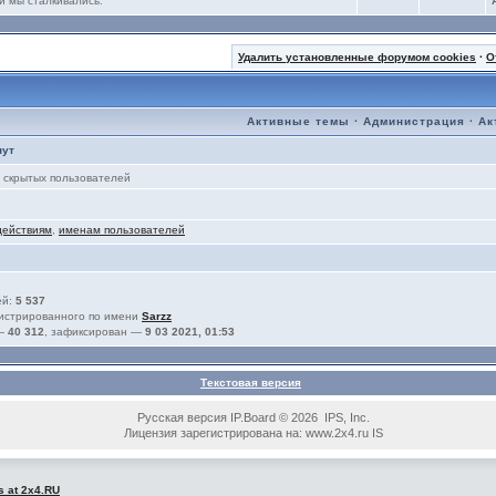
и мы сталкивались.
Удалить установленные форумом cookies
·
О
Активные темы
·
Администрация
·
Ак
нут
скрытых пользователей
действиям
,
именам пользователей
ей:
5 537
гистрированного по имени
Sarzz
 —
40 312
, зафиксирован —
9 03 2021, 01:53
Текстовая версия
Русская версия IP.Board © 2026 IPS, Inc.
Лицензия зарегистрирована на: www.2x4.ru IS
s at 2x4.RU