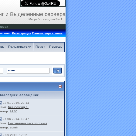
нг и Выделенные сервера
Мы работаем для Вас!
рвера
остинг:
Регистрация
Панель управления
арь
Пользователи
Поиск
Помощь
Последнее сообщение
22 01 2019, 22:14
Тема:
free-hosting.ru
Автор:
ik280
27 06 2014, 19:47
Тема:
Бесплатный тест хостинга
Автор:
admin
2 05 2012, 17:36