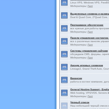
Linux VPS, Windows VPS, FreeBS
Модераторы:
Fant
Выделенные сервера и разме
Dual & Quad Core, 2*Quad Core, 
Программное обеспечение
все нужные для работы програ
Модераторы:
Fant
Панели управления хостингом
все о различных панелях управ
Модераторы:
Fant
Системы управления сайтами
обсуждаем CMS, форумы, скрип
Модераторы:
Fant
Аренда игровых серверов
Lineage2, Grand Theft Auto, Count
Вакансии
работа в хостинг компании, дат
General Hosting Support - Engli
Web hosting, VPS/VDS, Servers & 
Модераторы:
Fant
Черный список
Наш небольшой черный список н