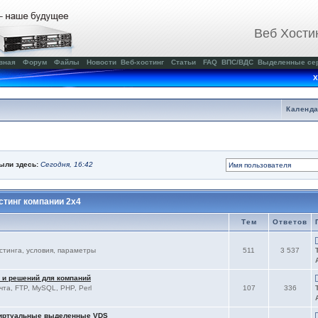
Веб Хости
вная
Форум
Файлы
Новости
Веб-хостинг
Статьи
FAQ
ВПС/ВДС
Выделенные се
Х
Календ
были здесь:
Сегодня, 16:42
тинг компании 2x4
Тем
Ответов
остинга, условия, параметры
511
3 537
 и решений для компаний
чта, FTP, MySQL, PHP, Perl
107
336
виртуальные выделенные VDS