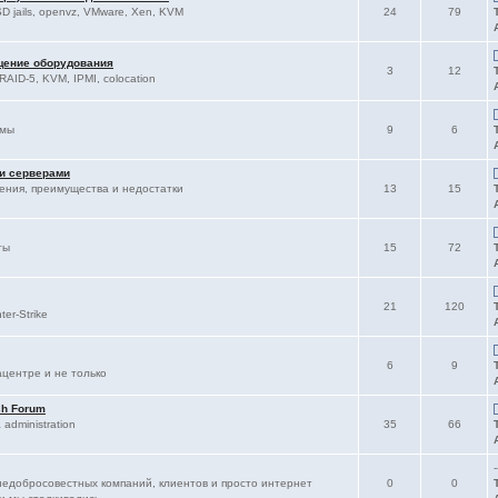
D jails, openvz, VMware, Xen, KVM
24
79
щение оборудования
3
12
RAID-5, KVM, IPMI, colocation
ммы
9
6
 и серверами
ления, преимущества и недостатки
13
15
ты
15
72
21
120
er-Strike
6
9
ацентре и не только
sh Forum
administration
35
66
-
едобросовестных компаний, клиентов и просто интернет
0
0