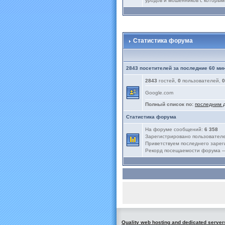
уродов и мошенников с которым
Статистика форума
2843 посетителей за последние 60 ми
2843
гостей,
0
пользователей,
0
Google.com
Полный список по:
последним 
Статистика форума
На форуме сообщений:
6 358
Зарегистрировано пользовател
Приветствуем последнего заре
Рекорд посещаемости форума
Quality web hosting and dedicated server