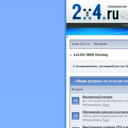
Гла
www.2x4.ru
Правила
2x4.RU WEB Hosting
С возвращением, последний раз вы 
Общие форумы по услугам хос
Форум
Бесплатный хостинг
все что касается бесплатного х
Модераторы:
Fant
Обсуждение платного хостинга
сайты, регистрация доменов, по
Модераторы:
Fant
Виртуальные сервера VPS и 