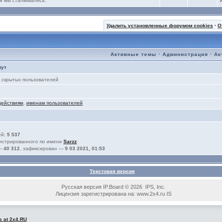
и мы сталкивались.
Удалить установленные форумом cookies
·
О
Активные темы
·
Администрация
·
Ак
нут
скрытых пользователей
действиям
,
именам пользователей
ей:
5 537
гистрированного по имени
Sarzz
 —
40 312
, зафиксирован —
9 03 2021, 01:53
Текстовая версия
Русская версия IP.Board © 2026 IPS, Inc.
Лицензия зарегистрирована на: www.2x4.ru IS
s at 2x4.RU