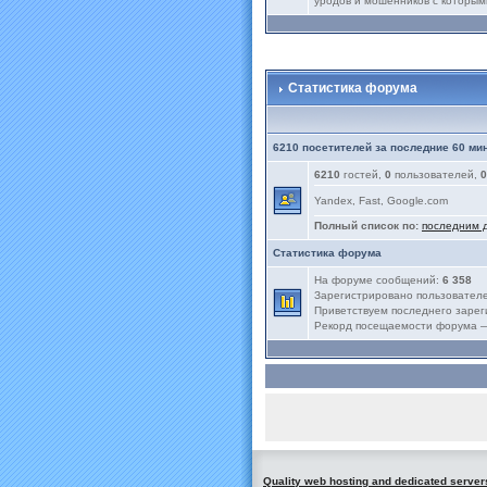
уродов и мошенников с которым
Статистика форума
6210 посетителей за последние 60 ми
6210
гостей,
0
пользователей,
0
Yandex, Fast, Google.com
Полный список по:
последним 
Статистика форума
На форуме сообщений:
6 358
Зарегистрировано пользовател
Приветствуем последнего заре
Рекорд посещаемости форума
Quality web hosting and dedicated server