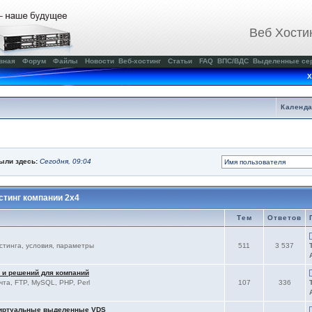
Веб Хости
вная
Форум
Файлы
Новости
Веб-хостинг
Статьи
FAQ
ВПС/ВДС
Выделенные се
Х
Календ
были здесь:
Сегодня, 09:04
тинг компании 2x4
Тем
Ответов
остинга, условия, параметры
511
3 537
 и решений для компаний
чта, FTP, MySQL, PHP, Perl
107
336
виртуальные выделенные VDS