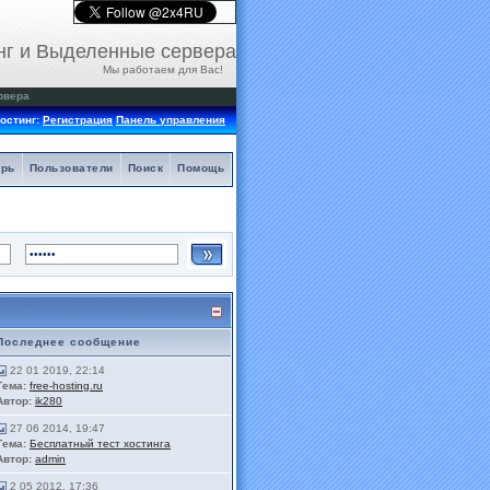
нг и Выделенные сервера
Мы работаем для Вас!
рвера
остинг:
Регистрация
Панель управления
арь
Пользователи
Поиск
Помощь
Последнее сообщение
22 01 2019, 22:14
Тема:
free-hosting.ru
Автор:
ik280
27 06 2014, 19:47
Тема:
Бесплатный тест хостинга
Автор:
admin
2 05 2012, 17:36