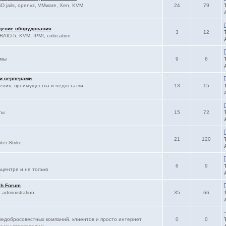
D jails, openvz, VMware, Xen, KVM
24
79
щение оборудования
3
12
RAID-5, KVM, IPMI, colocation
ммы
9
6
 и серверами
ления, преимущества и недостатки
13
15
ты
15
72
21
120
er-Strike
6
9
ацентре и не только
sh Forum
administration
35
66
-
едобросовестных компаний, клиентов и просто интернет
0
0