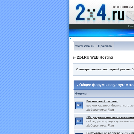
Гла
www.2x4.ru
Правила
2x4.RU WEB Hosting
С возвращением, последний раз вы 
Общие форумы по услугам хос
Форум
Бесплатный хостинг
все что касается бесплатного х
Модераторы:
Fant
Обсуждение платного хостинга
сайты, регистрация доменов, по
Модераторы:
Fant
Виртуальные сервера VPS и 