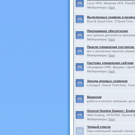
Linux VPS, Windows VPS, FreeBS
Модераторы:
Fant
Выделенные сервера и разме
Dual & Quad Core, 2*Quad Core, 
Программное обеспечение
все нужные для работы програ
Модераторы:
Fant
Панели управления хостингом
все о различных панелях управ
Модераторы:
Fant
Системы управления сайтами
обсуждаем CMS, форумы, скрип
Модераторы:
Fant
Аренда игровых серверов
Lineage2, Grand Theft Auto, Count
Вакансии
работа в хостинг компании, дат
General Hosting Support - Engli
Web hosting, VPS/VDS, Servers & 
Модераторы:
Fant
Черный список
Наш небольшой черный список н