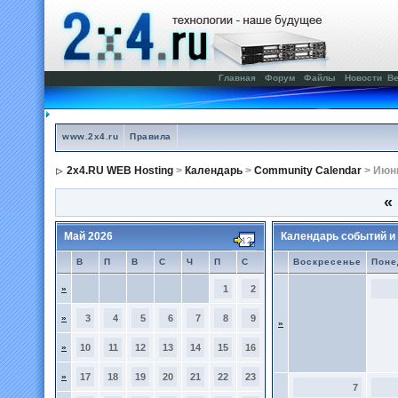
Главная
Форум
Файлы
Новости
Ве
www.2x4.ru
Правила
2x4.RU WEB Hosting
>
Календарь
>
Community Calendar
> Июн
«
Май 2026
Календарь событий и
В
П
В
С
Ч
П
С
Воскресенье
Поне
»
1
2
»
3
4
5
6
7
8
9
»
»
10
11
12
13
14
15
16
»
17
18
19
20
21
22
23
7