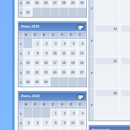
»
24
25
26
27
28
29
30
»
»
31
Июнь 2026
14
В
П
В
С
Ч
П
С
»
»
1
2
3
4
5
6
»
7
8
9
10
11
12
13
21
»
14
15
16
17
18
19
20
»
21
22
23
24
25
26
27
»
»
28
29
30
28
Июль 2026
В
П
В
С
Ч
П
С
»
»
1
2
3
4
»
5
6
7
8
9
10
11