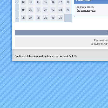
Навигация
»
12
13
14
15
16
17
18
·
Текущий месяц
»
19
20
21
22
23
24
25
·
Текущая неделя
»
26
27
28
29
30
31
Русская вер
Лицензия зар
Quality web hosting and dedicated servers at 2x4.RU