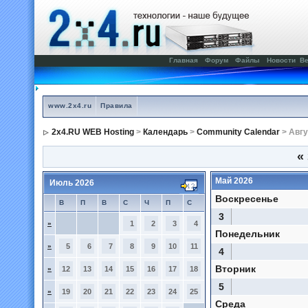
Главная
Форум
Файлы
Новости
Ве
www.2x4.ru
Правила
2x4.RU WEB Hosting
>
Календарь
>
Community Calendar
> Авгу
«
Май 2026
Июль 2026
Воскресенье
В
П
В
С
Ч
П
С
3
»
1
2
3
4
Понедельник
»
5
6
7
8
9
10
11
4
Вторник
»
12
13
14
15
16
17
18
5
»
19
20
21
22
23
24
25
Среда