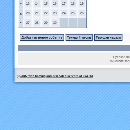
»
13
14
15
16
17
18
19
»
20
21
22
23
24
25
26
»
27
28
29
30
Добавить новое событие
Текущий месяц
Текущая неделя
Русская вер
Лицензия зар
Quality web hosting and dedicated servers at 2x4.RU