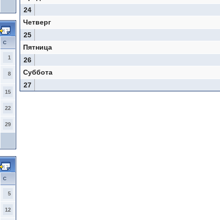
24
Четверг
25
С
Пятница
1
26
Суббота
8
27
15
22
29
С
5
12