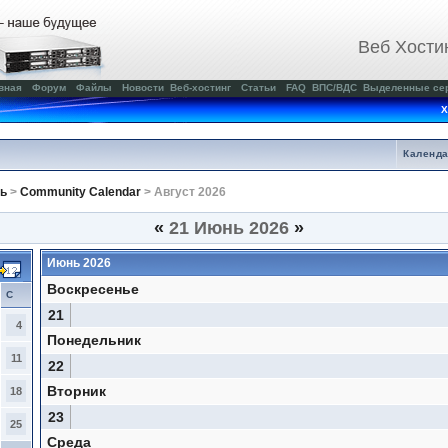
Веб Хости
вная
Форум
Файлы
Новости
Веб-хостинг
Статьи
FAQ
ВПС/ВДС
Выделенные се
Х
Календ
ь
>
Community Calendar
> Август 2026
«
21 Июнь 2026
»
Июнь 2026
Воскресенье
С
21
4
Понедельник
11
22
Вторник
18
23
25
Среда