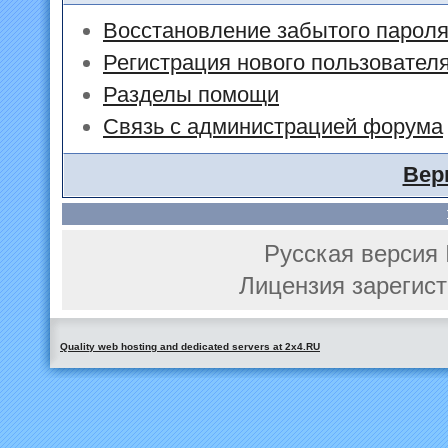
Восстановление забытого парол
Регистрация нового пользовател
Разделы помощи
Связь с администрацией форума
Вер
Русская версия 
Лицензия зарегист
Quality web hosting and dedicated servers at 2x4.RU