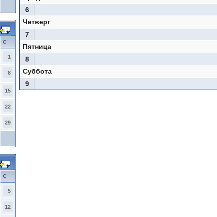
6
Четверг
7
С
Пятница
1
8
Суббота
8
9
15
22
29
С
5
12