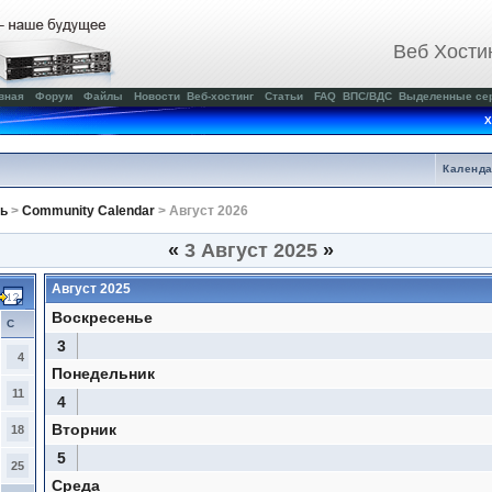
Веб Хости
вная
Форум
Файлы
Новости
Веб-хостинг
Статьи
FAQ
ВПС/ВДС
Выделенные се
Х
Календ
ь
>
Community Calendar
> Август 2026
«
3 Август 2025
»
Август 2025
Воскресенье
С
3
4
Понедельник
11
4
Вторник
18
5
25
Среда