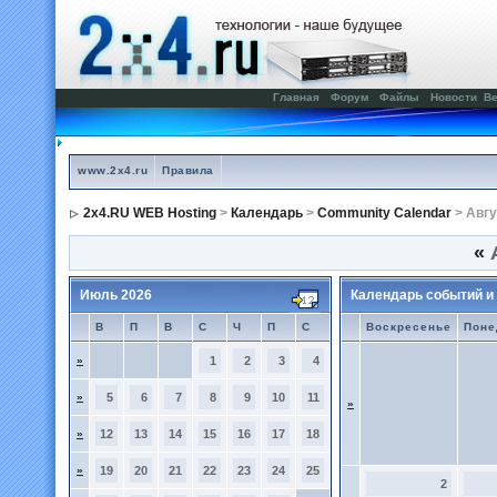
Главная
Форум
Файлы
Новости
Ве
www.2x4.ru
Правила
2x4.RU WEB Hosting
>
Календарь
>
Community Calendar
> Авгу
«
А
Июль 2026
Календарь событий и
В
П
В
С
Ч
П
С
Воскресенье
Поне
»
1
2
3
4
»
5
6
7
8
9
10
11
»
»
12
13
14
15
16
17
18
»
19
20
21
22
23
24
25
2