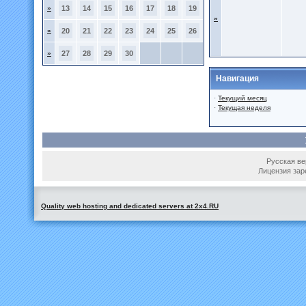
»
13
14
15
16
17
18
19
»
»
20
21
22
23
24
25
26
»
27
28
29
30
Навигация
·
Текущий месяц
·
Текущая неделя
Русская вер
Лицензия зар
Quality web hosting and dedicated servers at 2x4.RU