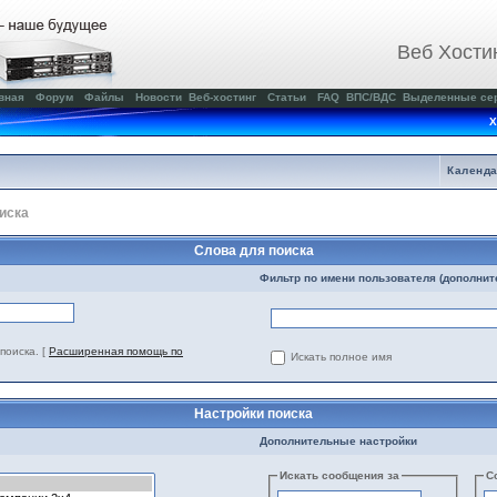
Веб Хости
вная
Форум
Файлы
Новости
Веб-хостинг
Статьи
FAQ
ВПС/ВДС
Выделенные се
Х
Календ
иска
Слова для поиска
Фильтр по имени пользователя (дополнит
поиска.
[
Расширенная помощь по
Искать полное имя
Настройки поиска
Дополнительные настройки
Искать сообщения за
С